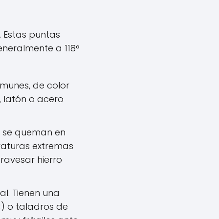
. Estas puntas
eneralmente a 118°
omunes, de color
, latón o acero
s se queman en
raturas extremas
travesar hierro
l. Tienen una
C) o taladros de