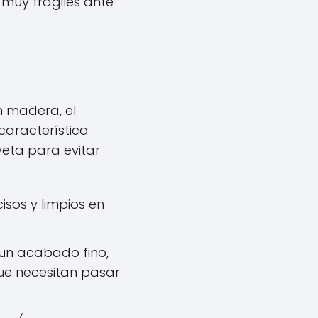
muy frágiles ante
)
n madera, el
característica
veta para evitar
isos y limpios en
un acabado fino,
que necesitan pasar