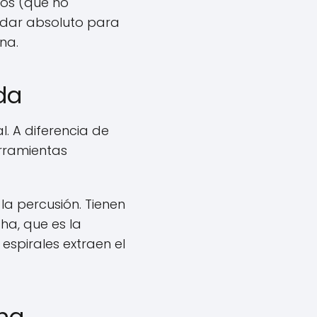
gos (que no
ndar absoluto para
na.
da
l. A diferencia de
erramientas
la percusión. Tienen
ha, que es la
 espirales extraen el
ina