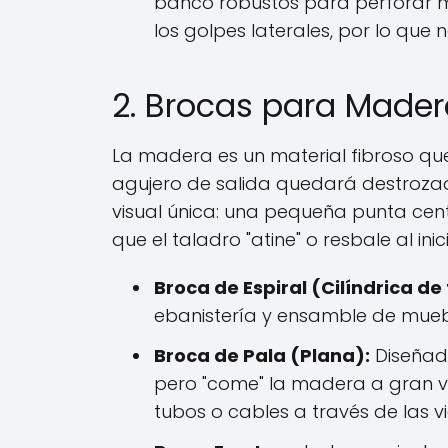
banco robustos para perforar 
los golpes laterales, por lo qu
2. Brocas para Mader
La madera es un material fibroso que
agujero de salida quedará destrozad
visual única: una pequeña punta cent
que el taladro "atine" o resbale al inici
Broca de Espiral (Cilíndrica de
ebanistería y ensamble de mueb
Broca de Pala (Plana):
Diseñada
pero "come" la madera a gran ve
tubos o cables a través de las v