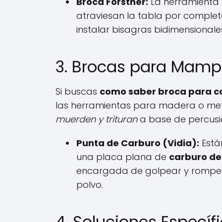
Broca Forstner:
La herramienta 
atraviesan la tabla por comple
instalar bisagras bidimensionale
3. Brocas para Mamp
Si buscas
como saber broca para c
las herramientas para madera o me
muerden y trituran
a base de percusi
Punta de Carburo (Vidia):
Están
una placa plana de
carburo de
encargada de golpear y romp
polvo.
4. Soluciones Específ