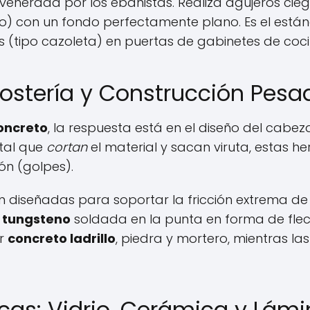
venerada por los ebanistas. Realiza agujeros cie
to) con un fondo perfectamente plano. Es el está
s (tipo cazoleta) en puertas de gabinetes de coci
ostería y Construcción Pesa
oncreto
, la respuesta está en el diseño del cabeza
tal que
cortan
el material y sacan viruta, estas h
ón (golpes).
 diseñadas para soportar la fricción extrema de 
 tungsteno
soldada en la punta en forma de flec
er
concreto ladrillo
, piedra y mortero, mientras las
icas: Vidrio, Cerámica y Lám