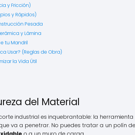
ia y Fricción)
pios y Rápidos)
nstrucción Pesada
 Cerámica y Lámina
e tu Mandril
a Usar? (Reglas de Obra)
zar la Vida Útil
ureza del Material
corte industrial es inquebrantable: la herramient
que va a penetrar. No puedes tratar a un polín d
oxidable
o a un muro de carga.