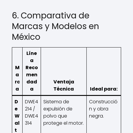
6. Comparativa de
Marcas y Modelos en
México
Líne
a
M
Reco
a
men
rc
dad
Ventaja
a
a
Técnica
Ideal para:
D
DWE4
Sistema de
Construcció
e
214 /
expulsión de
n y obra
W
DWE4
polvo que
negra.
al
314
protege el motor.
t