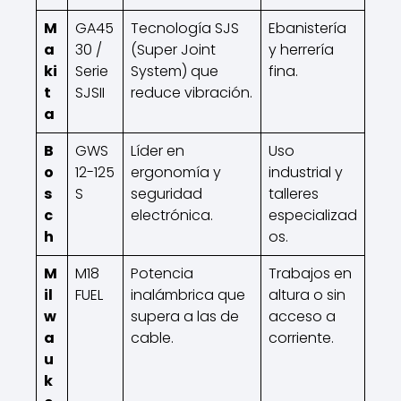
M
GA45
Tecnología SJS
Ebanistería
a
30 /
(Super Joint
y herrería
ki
Serie
System) que
fina.
t
SJSII
reduce vibración.
a
B
GWS
Líder en
Uso
o
12-125
ergonomía y
industrial y
s
S
seguridad
talleres
c
electrónica.
especializad
h
os.
M
M18
Potencia
Trabajos en
il
FUEL
inalámbrica que
altura o sin
w
supera a las de
acceso a
a
cable.
corriente.
u
k